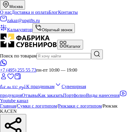
Москва
О нас
Доставка и оплата
Блог
Контакты
zakaz@upgifts.ru
Калькулятор
Обратный звонок
Каталог
Поиск по товарам
+7 (495) 255 55 73
пн-пт 10:00 — 19:00
всё по 100 руб.
К праздникам
Сувенирная
продукция
Отзывы
Как заказать
Портфолио
Виды нанесения
Youtube канал
Главная
/
Сумки с логотипом
/
Рюкзаки с логотипом
/
Рюкзак
KACEN