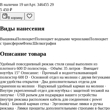
В наличии 19 шт
Арт.
346455 29
5 450 ₽
В корзину
Виды нанесения
Вышивка
Полноцвет
Полноцвет водными чернилами
Полноцвет
с трансфером
Флекс
Шелкография
Описание товара
Удобный повседневный рюкзак стиля casual выполнен из
плотного 600 D полиэстера. · Объём: 35 литров · Вмещает
ноутбук 15" Описание: · Прочный и водоотталкивающий
полиэстер 600 D · Основной отдел на молнии с двумя бегунками
для удобства открытия · Два дополнительных отдела для
хранения на молнии · Наружный удобный карман на молнии ·
Внутри укрепленный отдел для ноутбука с защитной тесьмой на
липучке · USB разъем для подзарядки вашего устройства
(внутри рюкзака расположен кабель для соединения с power
bank) · Боковой карман сетка · Эргономичные лямки и ручка
рюкзака · Лямки прошиты дополнительными стропами в быстро