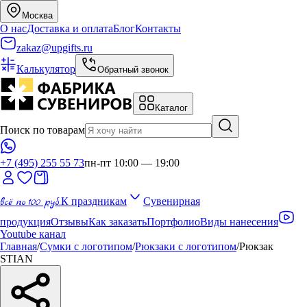
Москва
О нас
Доставка и оплата
Блог
Контакты
zakaz@upgifts.ru
Калькулятор
Обратный звонок
Каталог
Поиск по товарам
+7 (495) 255 55 73
пн-пт 10:00 — 19:00
всё по 100 руб.
К праздникам
Сувенирная
продукция
Отзывы
Как заказать
Портфолио
Виды нанесения
Youtube канал
Главная
/
Сумки с логотипом
/
Рюкзаки с логотипом
/
Рюкзак
STIAN