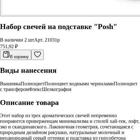
Набор свечей на подставке "Posh"
В наличии 2 шт
Арт.
21031p
751,92 ₽
В корзину
Виды нанесения
Вышивка
Полноцвет
Полноцвет водными чернилами
Полноцвет
с трансфером
Флекс
Шелкография
Описание товара
Этот набор из трех ароматических свечей непременно
понравится приверженцам минимализма и стилей хай-тек, лофт,
эко и скандинавского. Лаконичная геометрия, сочетающаяся с
природным дизайном ракушки, натуральные молочный и
неоднородный серый оттенки и подставка из гипсобетона