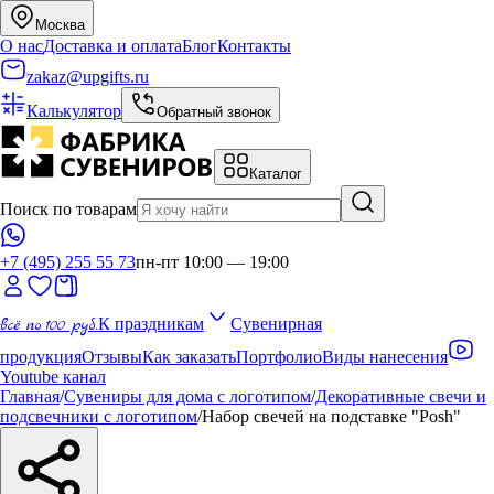
Москва
О нас
Доставка и оплата
Блог
Контакты
zakaz@upgifts.ru
Калькулятор
Обратный звонок
Каталог
Поиск по товарам
+7 (495) 255 55 73
пн-пт 10:00 — 19:00
всё по 100 руб.
К праздникам
Сувенирная
продукция
Отзывы
Как заказать
Портфолио
Виды нанесения
Youtube канал
Главная
/
Сувениры для дома с логотипом
/
Декоративные свечи и
подсвечники с логотипом
/
Набор свечей на подставке "Posh"