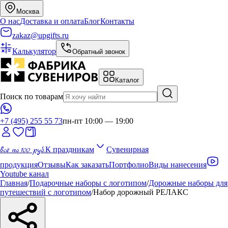
Москва
О нас
Доставка и оплата
Блог
Контакты
zakaz@upgifts.ru
Калькулятор
Обратный звонок
Каталог
Поиск по товарам
+7 (495) 255 55 73
пн-пт 10:00 — 19:00
всё по 100 руб.
К праздникам
Сувенирная
продукция
Отзывы
Как заказать
Портфолио
Виды нанесения
Youtube канал
Главная
/
Подарочные наборы с логотипом
/
Дорожные наборы для
путешествий с логотипом
/
Набор дорожный РЕЛАКС