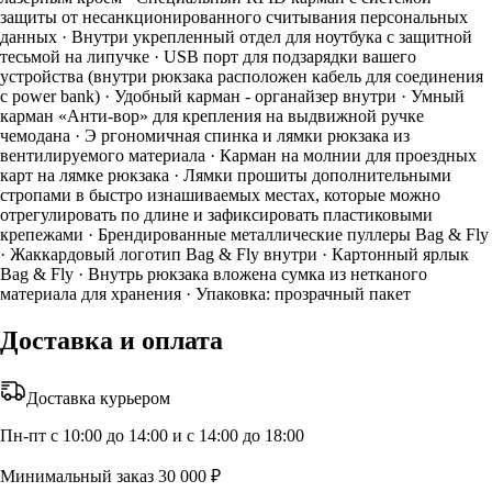
защиты от несанкционированного считывания персональных
данных · Внутри укрепленный отдел для ноутбука с защитной
тесьмой на липучке · USB порт для подзарядки вашего
устройства (внутри рюкзака расположен кабель для соединения
с power bank) · Удобный карман - органайзер внутри · Умный
карман «Анти-вор» для крепления на выдвижной ручке
чемодана · Э ргономичная спинка и лямки рюкзака из
вентилируемого материала · Карман на молнии для проездных
карт на лямке рюкзака · Лямки прошиты дополнительными
стропами в быстро изнашиваемых местах, которые можно
отрегулировать по длине и зафиксировать пластиковыми
крепежами · Брендированные металлические пуллеры Bag & Fly
· Жаккардовый логотип Bag & Fly внутри · Картонный ярлык
Bag & Fly · Внутрь рюкзака вложена сумка из нетканого
материала для хранения · Упаковка: прозрачный пакет
Доставка и оплата
Доставка курьером
Пн-пт с 10:00 до 14:00 и с 14:00 до 18:00
Минимальный заказ 30 000 ₽