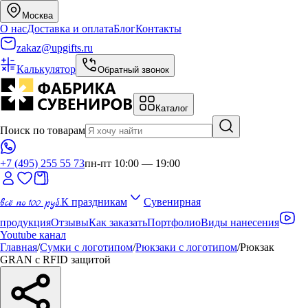
Москва
О нас
Доставка и оплата
Блог
Контакты
zakaz@upgifts.ru
Калькулятор
Обратный звонок
Каталог
Поиск по товарам
+7 (495) 255 55 73
пн-пт 10:00 — 19:00
всё по 100 руб.
К праздникам
Сувенирная
продукция
Отзывы
Как заказать
Портфолио
Виды нанесения
Youtube канал
Главная
/
Сумки с логотипом
/
Рюкзаки с логотипом
/
Рюкзак
GRAN c RFID защитой