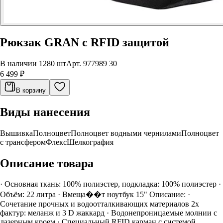
Рюкзак GRAN c RFID защитой
В наличии 1280 шт
Арт.
977989 30
6 499 ₽
В корзину
Виды нанесения
Вышивка
Полноцвет
Полноцвет водными чернилами
Полноцвет
с трансфером
Флекс
Шелкография
Описание товара
· Основная ткань: 100% полиэстер, подкладка: 100% полиэстер ·
Объём: 22 литра · Вмеща��т ноутбук 15" Описание: ·
Сочетание прочных и водоотталкивающих материалов 2х
фактур: меланж и 3 D жаккард · Водонепроницаемые молнии с
лазерным кроем · Специальный RFID карман с системой